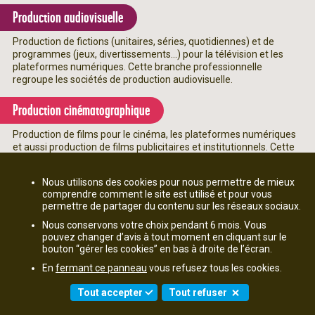
Production audiovisuelle
Production de fictions (unitaires, séries, quotidiennes) et de
programmes (jeux, divertissements...) pour la télévision et les
plateformes numériques. Cette branche professionnelle
regroupe les sociétés de production audiovisuelle.
Production cinématographique
Production de films pour le cinéma, les plateformes numériques
et aussi production de films publicitaires et institutionnels. Cette
branche professionnelle regroupe les sociétés de production.
Nous utilisons des cookies pour nous permettre de mieux
Production de films d’animation
comprendre comment le site est utilisé et pour vous
permettre de partager du contenu sur les réseaux sociaux.
Production de films d’animation pour le cinéma et de
Nous conservons votre choix pendant 6 mois. Vous
programmes d’animation (fictions, séries, documentaires, ...)
pouvez changer d’avis à tout moment en cliquant sur le
pour la télévision et les plateformes numériques. Cette branche
bouton “gérer les cookies” en bas à droite de l’écran.
professionnelle regroupe les studios d’animation.
En
fermant ce panneau
vous refusez tous les cookies.
Radiodiffusion
Tout accepter
Tout refuser
Diffusion de programmes, émissions et journaux pour la radio et